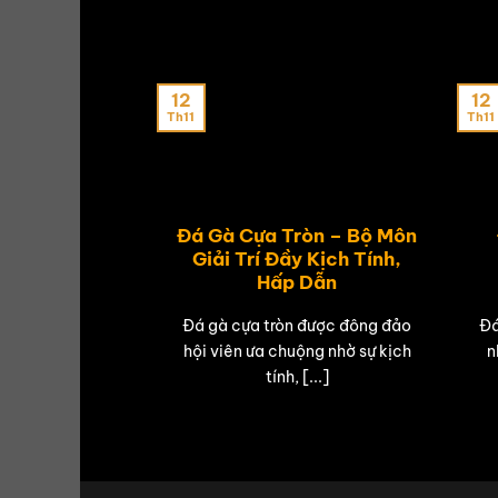
12
12
Th11
Th11
Đá Gà Cựa Tròn – Bộ Môn
Giải Trí Đầy Kịch Tính,
Hấp Dẫn
Đá gà cựa tròn được đông đảo
Đá
hội viên ưa chuộng nhờ sự kịch
n
tính, [...]