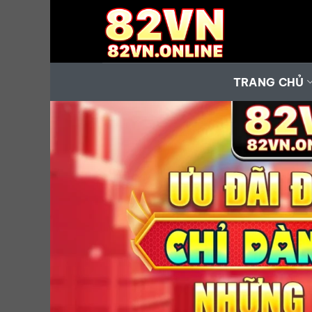
Bỏ
qua
nội
dung
TRANG CHỦ