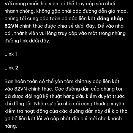
Với mong muốn hội viên có thể truy cập sân chơi
nhanh chóng, không gặp phải các đường dẫn giả mạo,
chúng tôi cung cấp toàn bộ các liên kết
đăng nhập
82VN
chính thức được chia sẻ dưới đây. Để vào nhà
cái, thành viên vui lòng truy cập vào một trong những
đường link dưới đây.
Link 1
Link 2
Bạn hoàn toàn có thể yên tâm khi truy cập liên kết
vào 82VN chính thức. Các đường dẫn của chúng tôi
đã được đội ngũ kỹ thuật hàng đầu kiểm duyệt trước
khi đăng tải. Nhân sự của nhà cái cũng thường xuyên
kiểm tra hoạt động của các đường dẫn này để kịp thời
gỡ bỏ liên kết lỗi và cập nhật địa chỉ mới cho khách
hàng.