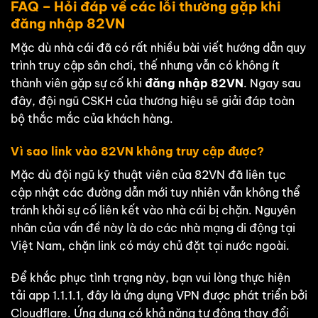
FAQ – Hỏi đáp về các lỗi thường gặp khi
đăng nhập 82VN
Mặc dù nhà cái đã có rất nhiều bài viết hướng dẫn quy
trình truy cập sân chơi, thế nhưng vẫn có không ít
thành viên gặp sự cố khi
đăng nhập 82VN
. Ngay sau
đây, đội ngũ CSKH của thương hiệu sẽ giải đáp toàn
bộ thắc mắc của khách hàng.
Vì sao link vào 82VN không truy cập được?
Mặc dù đội ngũ kỹ thuật viên của 82VN đã liên tục
cập nhật các đường dẫn mới tuy nhiên vẫn không thể
tránh khỏi sự cố liên kết vào nhà cái bị chặn. Nguyên
nhân của vấn đề này là do các nhà mạng di động tại
Việt Nam, chặn link có máy chủ đặt tại nước ngoài.
Để khắc phục tình trạng này, bạn vui lòng thực hiện
tải app 1.1.1.1, đây là ứng dụng VPN được phát triển bởi
Cloudflare. Ứng dụng có khả năng tự động thay đổi