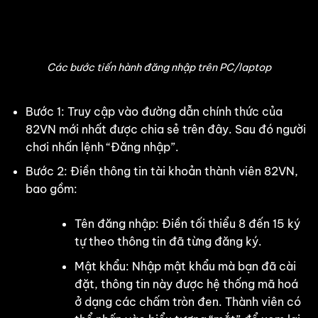
Các bước tiến hành đăng nhập trên PC/laptop
Bước 1: Truy cập vào đường dẫn chính thức của
82VN mới nhất được chia sẻ trên đây. Sau đó người
chơi nhấn lệnh “Đăng nhập”.
Bước 2: Điền thông tin tài khoản thành viên 82VN,
bao gồm:
Tên đăng nhập: Điền tối thiểu 8 đến 15 ký
tự theo thông tin đã từng đăng ký.
Mật khẩu: Nhập mật khẩu mà bạn đã cài
đặt, thông tin này được hệ thống mã hoá
ở dạng các chấm tròn đen. Thành viên có