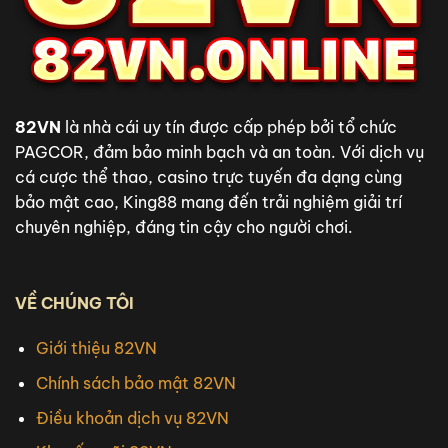
82VN
là nhà cái uy tín được cấp phép bởi tổ chức
PAGCOR, đảm bảo minh bạch và an toàn. Với dịch vụ
cá cược thể thao, casino trực tuyến đa dạng cùng
bảo mật cao, King88 mang đến trải nghiệm giải trí
chuyên nghiệp, đáng tin cậy cho người chơi.
VỀ CHÚNG TÔI
Giới thiệu 82VN
Chính sách bảo mật 82VN
Điều khoản dịch vụ 82VN