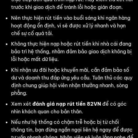
trước khi giao dịch để tránh lỗi hoặc gián đoạn.
Nên thực hiện rút tiền vào buổi sáng khi ngân hàng
hoạt động ổn định, vì sẽ được xử lý nhanh và hạn
chế sự cố quá tải.
Không thực hiện nạp hoặc rút tiền khi nhà cái đang
bảo trì hệ thống, nhằm đảm bảo giao dịch không bị
lỗi hoặc mất dữ liệu.
Khi nhận ưu đãi hoặc khuyến mãi, cần đảm bảo số
dư và doanh thu đáp ứng yêu cầu. Tuân thủ các quy
định chung giúp hội viên nhận thưởng nhanh, sòng
phẳng.
Xem xét
đánh giá nạp rút tiền 82VN
để có góc
nhìn khách quan cho bản thân.
Nếu như hệ thống có chậm trễ hoặc bị từ chối
thông tin, bạn đừng ngần ngại liên hệ ngay để được
tư vấn nhanh chóng. Nhân viên sẽ luôn lắng nghe để