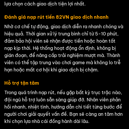
lựa chọn cách giao dịch tiện lợi nhất.
Đánh giá nạp rút tiền 82VN giao dịch nhanh
Nhờ cơ chế tự động, giao dịch diễn ra nhanh chóng và
hiệu quả. Thời gian xử lý trung bình chỉ từ 5-10 phút,
đảm bảo hội viên sẽ nhận được tiền hoặc hoàn tất
nạp kịp thời. Hệ thống hoạt động ổn định, không bị
gián đoạn, để nâng cấp trải nghiệm mượt mà. Thành
viên có thể tập trung vào chơi game mà không lo trễ
hạn hoặc mất cơ hội khi giao dịch bị chậm.
Hỗ trợ tận tâm
Trong quá trình nạp rút, nếu gặp bất kỳ trục trặc nào,
đội ngũ hỗ trợ luôn sẵn sàng giúp đỡ. Nhân viên phản
hồi nhanh, nhiệt tình, hướng dẫn chi tiết từng bước để
người chơi giải quyết vấn đề. Bạn sẽ càng an tâm hơn
khi chọn lựa nhà cái đồng hành dài lâu.